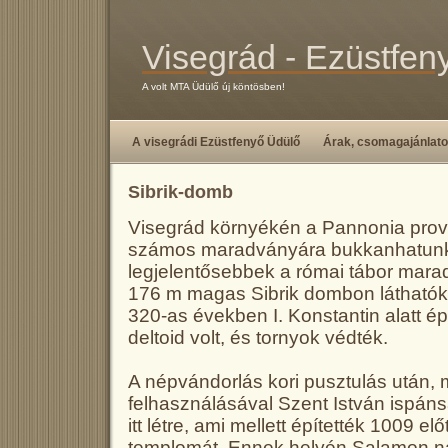
Visegrád - Ezüstfen
A volt MTA Üdülő új köntösben!
A visegrádi Ezüstfenyő Üdülő
Árak, csomagajánlat
Sibrik-domb
Visegrád környékén a Pannonia provi
számos maradványára bukkanhatunk
legjelentősebbek a római tábor mara
176 m magas Sibrik dombon láthatók.
320-as években I. Konstantin alatt épí
deltoid volt, és tornyok védték.
A népvándorlás kori pusztulás után,
felhasználásával Szent István ispáns
itt létre, ami mellett építették 1009 elő
templomát. Ennek helyén Salamon n