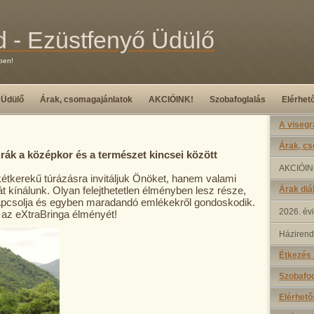
d - Ezüstfenyő Üdülő
ben!
 Üdülő
Árak, csomagajánlatok
AKCIÓINK!
Szobafoglalás
Elérhet
A visegr
Árak, c
ák a középkor és a természet kincsei között
AKCIÓIN
tkerekű túrázásra invitáljuk Önöket, hanem valami
át kínálunk. Olyan felejthetetlen élményben lesz része,
Árak diá
kapcsolja és egyben maradandó emlékekről gondoskodik.
2026. évi
 az eXtraBringa élményét!
Házirend
Étkezés 
Szobafog
Elérhető