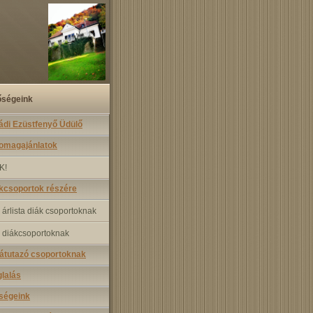
őségeink
ádi Ezüstfenyő Üdülő
somagajánlatok
K!
kcsoportok részére
 árlista diák csoportoknak
 diákcsoportoknak
átutazó csoportoknak
lalás
ségeink