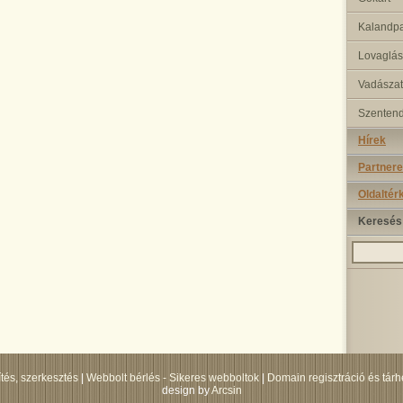
Kalandp
Lovaglás
Vadászat
Szenten
Hírek
Partnere
Oldaltér
Keresés
tés, szerkesztés
|
Webbolt bérlés - Sikeres webboltok
|
Domain regisztráció és tárh
design by
Arcsin