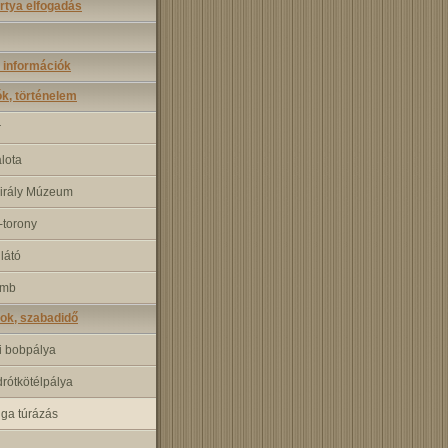
rtya elfogadás
 információk
ók, történelem
r
alota
irály Múzeum
torony
ilátó
omb
ok, szabadidő
i bobpálya
rótkötélpálya
nga túrázás