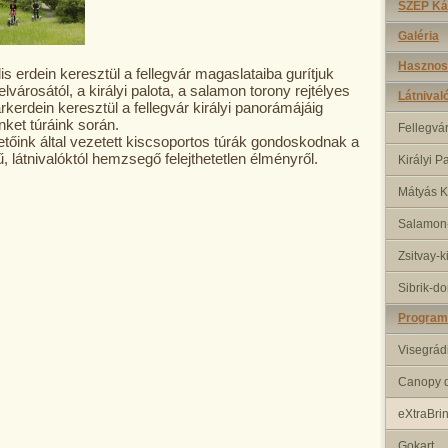
SZÉP Ká
Galéria
Hasznos
pilis erdein keresztül a fellegvár magaslataiba gurítjuk
lvárosától, a királyi palota, a salamon torony rejtélyes
Látnival
 parkerdein keresztül a fellegvár királyi panorámájáig
nket túráink során.
Fellegvá
tőink által vezetett kiscsoportos túrák gondoskodnak a
ű, látnivalóktól hemzsegő felejthetetlen élményről.
Királyi P
Mátyás K
Salamon-
Zsitvay-k
Sibrik-d
Program
Visegrád
Canopy d
eXtraBri
Gokart