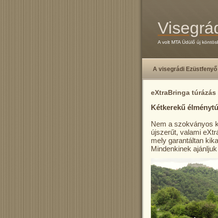
Visegrá
A volt MTA Üdülő új köntös
A visegrádi Ezüstfenyő
eXtraBringa túrázás
Kétkerekű élménytúr
Nem a szokványos ké
újszerűt, valami eXtr
mely garantáltan ki
Mindenkinek ajánljuk