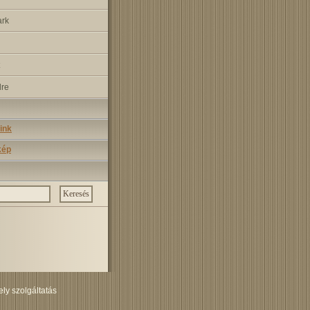
ark
dre
ink
kép
ely szolgáltatás