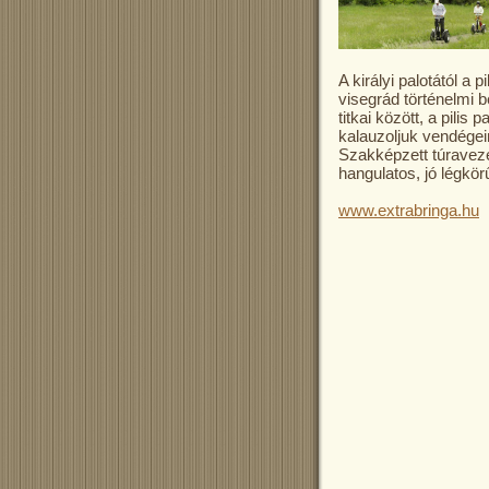
A királyi palotától a 
visegrád történelmi be
titkai között, a pilis
kalauzoljuk vendégei
Szakképzett túraveze
hangulatos, jó légkör
www.extrabringa.hu